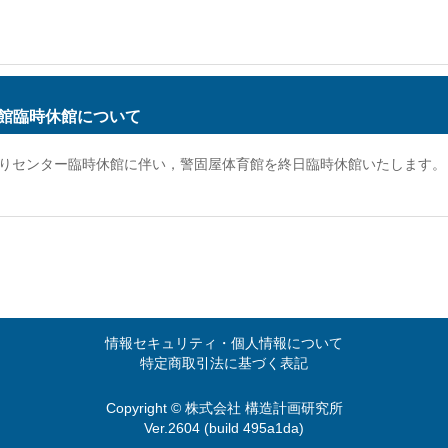
育館臨時休館について
づくりセンター臨時休館に伴い，警固屋体育館を終日臨時休館いたします。
情報セキュリティ・個人情報について
特定商取引法に基づく表記
Copyright © 株式会社 構造計画研究所
Ver.2604 (build 495a1da)